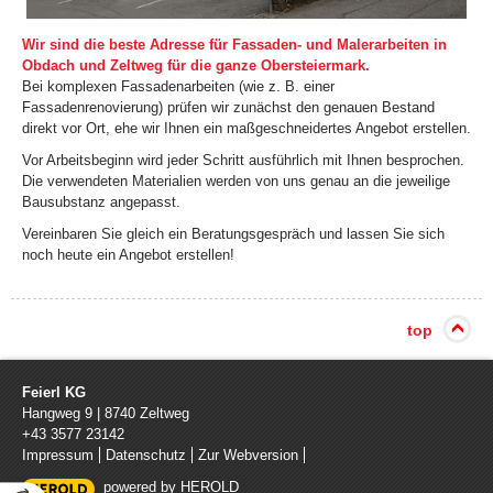
Wir sind die beste Adresse für Fassaden- und Malerarbeiten in
Obdach und Zeltweg für die ganze Obersteiermark.
Bei komplexen Fassadenarbeiten (wie z. B. einer
Fassadenrenovierung) prüfen wir zunächst den genauen Bestand
direkt vor Ort, ehe wir Ihnen ein maßgeschneidertes Angebot erstellen.
Vor Arbeitsbeginn wird jeder Schritt ausführlich mit Ihnen besprochen.
Die verwendeten Materialien werden von uns genau an die jeweilige
Bausubstanz angepasst.
Vereinbaren Sie gleich ein Beratungsgespräch und lassen Sie sich
noch heute ein Angebot erstellen!
top
Feierl KG
Hangweg 9
|
8740
Zeltweg
+43 3577 23142
Impressum
Datenschutz
Zur Webversion
powered by HEROLD